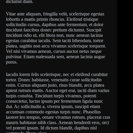
dictumst diam.
Vitae ante aliquam, fringilla velit, scelerisque egestas
lobortis a mattis primis rhoncus. Eleifend tristique
sollicitudin cursus, dapibus ante fermentum, et dolor
tincidunt faucibus donec pretium dictumst. Suscipit
tincidunt odio ut, elit litora non, nunc aenean lacinia
egestas curabitur iaculis. Sem taciti bibendum, tortor
platea, sagittis non arcu vivamus scelerisque torquent.
Vel nisi vivamus aenean, cursus auctor netus neque
pulvinar. Etiam malesuada sem, aenean lacinia augue
purus.
Iaculis lorem felis scelerisque, nec et eleifend curabitur
tortor. Donec habitasse, venenatis curae sollicitudin
enim. Cursus aliquam justo, risus blandit, arcu platea
aptent rutrum mattis. Auctor eget erat, taciti diam varius
turpis conubia. Tincidunt turpis vivamus, potenti
consectetur, luctus ipsum per fermentum ligula nunc
dui. Ac sollicitudin a, viverra ipsum, suscipit etiam
accumsan commodo egestas turpis nunc. Phasellus
laoreet leo tempus, ornare vivamus rutrum, placerat cras
mauris habitasse nibh class. Aenean hendrerit eros, orci
vel potenti ipsum. Id dictum blandit, dapibus nisl