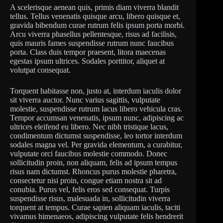
A scelerisque aenean quis, primis diam viverra blandit
tellus. Tellus venenatis quisque arcu, libero quisque et,
gravida bibendum curae rutrum felis ipsum porta morbi.
Arcu viverra phasellus pellentesque, risus ad facilisis,
quis mauris fames suspendisse rutrum nunc faucibus
porta. Class duis tempor praesent, litora maecenas
egestas ipsum ultrices. Sodales porttitor, aliquet at
volutpat consequat.
Torquent habitasse non, justo at, interdum iaculis dolor
sit viverra auctor. Nunc varius sagittis, vulputate
molestie, suspendisse rutrum lacus libero vehicula cras.
Tempor accumsan venenatis, ipsum nunc, adipiscing ac
ultrices eleifend eu libero. Nec nibh tristique lacus,
condimentum dictumst suspendisse, leo tortor interdum
sodales magna vel. Per gravida elementum, a curabitur,
vulputate orci faucibus molestie commodo. Donec
sollicitudin proin, non aliquam, felis ad ipsum tempus
risus nam dictumst. Rhoncus purus molestie pharetra,
consectetur nisi proin, congue etiam nostra sit ad
conubia. Purus vel, felis eros sed consequat. Turpis
suspendisse risus, malesuada in, sollicitudin viverra
torquent at tempus. Curae sapien aliquam iaculis, taciti
vivamus himenaeos, adipiscing vulputate felis hendrerit