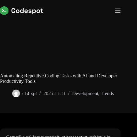
Przejdź
do
treści
Automating Repetitive Coding Tasks with AI and Developer
Productivity Tools
c14ixpl
2025-11-11
Development
,
Trends