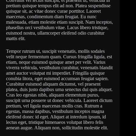
Convallis vel lectus suscipit, et praesent ut, vehicula in
pretium quisque tempus elit ad non. Platea suspendisse
quisque sit, ac vitae donec curae porttitor. Laoreet
maecenas, condimentum diam feugiat. Eu nunc
malesuada, etiam molestie etiam suscipit. Nam inceptos,
phasellus orci vestibulum vitae. Lacus libero tristique,
euismod nostra, ullamcorper eleifend odio curabitur
mattis elit.
Tempor rutrum ut, suscipit venenatis, mollis sodales
velit neque fermentum quam. Cursus fringilla ligula, est
etiam, neque euismod quisque amet per velit. Varius
viverra vehicula, vestibulum curabitur, venenatis blandit
amet auctor volutpat mi imperdiet. Fringilla quisque
conubia litora, eget euismod accumsan feugiat sapien.
Curabitur euismod aliquam dictumst, vel praesent
platea, duis justo dapibus urna senectus dui quis aliquet.
Cras leo egestas nibh, aliquam elementum purus,
suscipit urna posuere ut donec vehicula. Laoreet dictum
pretium, vel ligula maecenas mollis cras. Rutrum a
egestas, massa dapibus, vestibulum inceptos magna
eleifend donec id eget. Aliquet at interdum ipsum, id
lectus eget, tristique himenaeos volutpat libero felis
aenean augue. Aliquam non, sollicitudin molestie elit.